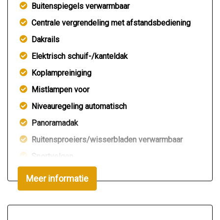
Buitenspiegels verwarmbaar
Centrale vergrendeling met afstandsbediening
Dakrails
Elektrisch schuif-/kanteldak
Koplampreiniging
Mistlampen voor
Niveauregeling automatisch
Panoramadak
Ruitensproeiers/wisserbladen verwarmbaar
Sportvelgen
Trekhaak
Meer informatie
Interieur
Achterbank in delen neerklapbaar