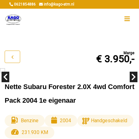
0621854886
info@kago-atm.nl
Marge
€ 3.950,-
Nette Subaru Forester 2.0X 4wd Comfort
Pack 2004 1e eigenaar
Benzine
2004
Handgeschakeld
231.930 KM