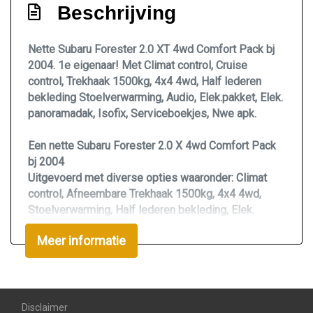
Beschrijving
Airco
Armsteun voor
Nette Subaru Forester 2.0 XT 4wd Comfort Pack bj
2004. 1e eigenaar! Met Climat control, Cruise
Bestuurdersstoel in hoogte verstelbaar
control, Trekhaak 1500kg, 4x4 4wd, Half lederen
Electronic climate control
bekleding Stoelverwarming, Audio, Elek.pakket, Elek.
Elektrische ramen voor en achter
panoramadak, Isofix, Serviceboekjes, Nwe apk.
Hoofdsteunen anti-whiplash
Een nette Subaru Forester 2.0 X 4wd Comfort Pack
Hoofdsteunen voor en achter
bj 2004
Uitgevoerd met diverse opties waaronder: Climat
Stuur verstelbaar
control, Afneembare Trekhaak 1500kg, 4x4 4wd,
Stuurbekrachtiging
Stoelverwarming, Half lederen bekleding, Elek.
Panoramadak, Isofix, Audio, Elek. pakket.
Voorstoelen verwarmd
Meer informatie
Luxe kleurcombinatie van grijs metallic icm een
Overige
donker en grijs kleurig interieur en aluminium look
inleg.
Anti blokkeer systeem
Disclaimer