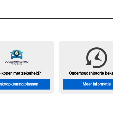
o kopen met zekerheid?
Onderhouds
historie bek
nkoopkeuring plannen
Meer informatie