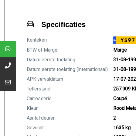
Specificaties
Kenteken
YS97
NL
BTW of Marge
Marge
Datum eerste toelating
31-08-19
Datum eerste toelating (internationaal)
31-08-19
APK vervaldatum
17-07-20
Tellerstand
257.909 
Carrosserie
Coupé
Kleur
Rood Metal
Aantal deuren
2
Gewicht
1635 kg