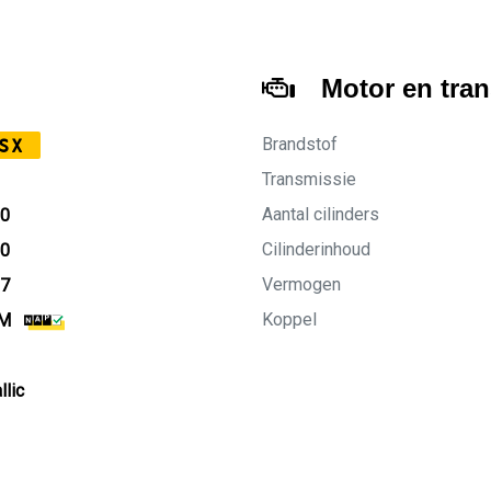
Motor en tra
Brandstof
SX
Transmissie
Aantal cilinders
90
Cilinderinhoud
90
Vermogen
27
Koppel
KM
lic