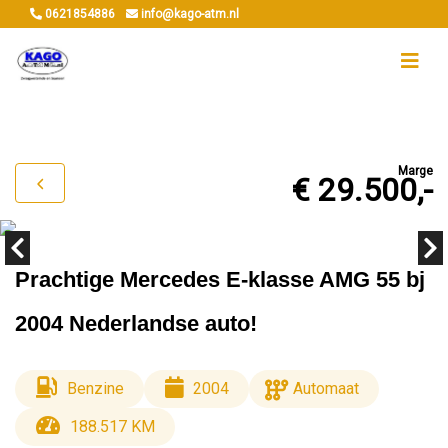
0621854886
info@kago-atm.nl
Marge
€ 29.500,-
Prachtige Mercedes E-klasse AMG 55 bj
2004 Nederlandse auto!
Benzine
2004
Automaat
188.517 KM