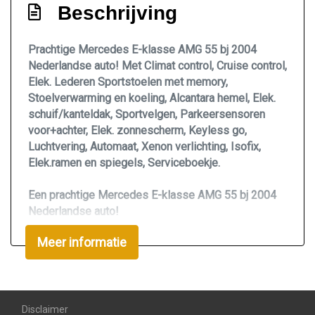
Beschrijving
Lederen bekleding
Lendesteun(en) verstelbaar
Prachtige Mercedes E-klasse AMG 55 bj 2004
Luxe lederen bekleding
Nederlandse auto! Met Climat control, Cruise control,
Elek. Lederen Sportstoelen met memory,
Motorrestwarmte-installatie
Stoelverwarming en koeling, Alcantara hemel, Elek.
Passagiersstoel in hoogte verstelbaar
schuif/kanteldak, Sportvelgen, Parkeersensoren
voor+achter, Elek. zonnescherm, Keyless go,
Sportstoelen voor
Luchtvering, Automaat, Xenon verlichting, Isofix,
Sportstuur
Elek.ramen en spiegels, Serviceboekje.
Stoel ventilatie voor
Een prachtige Mercedes E-klasse AMG 55 bj 2004
Stuur en versnellingspook (kunst)leder
Nederlandse auto!
Uitgevoerd met nagenoeg alle opties
Stuur leder
Meer informatie
waaronder: Climat control, Cruise control, Elek.
Stuur verstelbaar
Lederen Sportstoelen met memory,
Stoelverwarming en koeling, Alcantara hemel, Elek.
Stuurbekrachtiging
schuif/kanteldak, Sportvelgen, Parkeersensoren
Stuurbekrachtiging snelheidsafhankelijk
voor+achter, Elek. zonnescherm, Keyless go,
Disclaimer