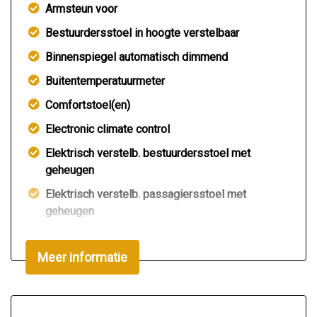
Armsteun voor
Bestuurdersstoel in hoogte verstelbaar
Binnenspiegel automatisch dimmend
Buitentemperatuurmeter
Comfortstoel(en)
Electronic climate control
Elektrisch verstelb. bestuurdersstoel met
geheugen
Elektrisch verstelb. passagiersstoel met
geheugen
Elektrisch zonnescherm achterruit
Meer informatie
Elektrische ramen voor en achter
Hoofdsteunen voor en achter
Houtafwerking interieur