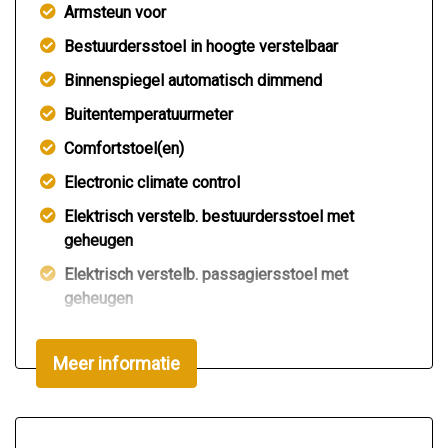
Armsteun voor
Bestuurdersstoel in hoogte verstelbaar
Binnenspiegel automatisch dimmend
Buitentemperatuurmeter
Comfortstoel(en)
Electronic climate control
Elektrisch verstelb. bestuurdersstoel met
geheugen
Elektrisch verstelb. passagiersstoel met
geheugen
Elektrisch zonnescherm achterruit
Meer informatie
Elektrische ramen voor en achter
Hoofdsteunen voor en achter
Houtafwerking interieur