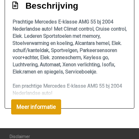
Beschrijving
Lederen bekleding
Lendesteun(en) verstelbaar
Prachtige Mercedes E-klasse AMG 55 bj 2004
Luxe lederen bekleding
Nederlandse auto! Met Climat control, Cruise control,
Elek. Lederen Sportstoelen met memory,
Motorrestwarmte-installatie
Stoelverwarming en koeling, Alcantara hemel, Elek.
Passagiersstoel in hoogte verstelbaar
schuif/kanteldak, Sportvelgen, Parkeersensoren
voor+achter, Elek. zonnescherm, Keyless go,
Sportstoelen voor
Luchtvering, Automaat, Xenon verlichting, Isofix,
Sportstuur
Elek.ramen en spiegels, Serviceboekje.
Stoel ventilatie voor
Een prachtige Mercedes E-klasse AMG 55 bj 2004
Stuur en versnellingspook (kunst)leder
Nederlandse auto!
Uitgevoerd met nagenoeg alle opties
Stuur leder
Meer informatie
waaronder: Climat control, Cruise control, Elek.
Stuur verstelbaar
Lederen Sportstoelen met memory,
Stoelverwarming en koeling, Alcantara hemel, Elek.
Stuurbekrachtiging
schuif/kanteldak, Sportvelgen, Parkeersensoren
Stuurbekrachtiging snelheidsafhankelijk
voor+achter, Elek. zonnescherm, Keyless go,
Disclaimer