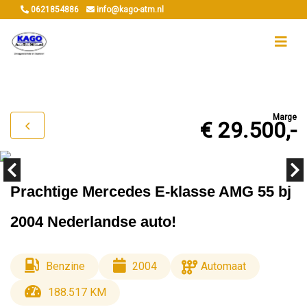
0621854886
info@kago-atm.nl
Marge
€ 29.500,-
Prachtige Mercedes E-klasse AMG 55 bj
2004 Nederlandse auto!
Benzine
2004
Automaat
188.517 KM